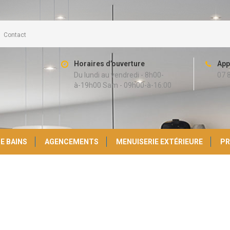
Contact
Horaires d’ouverture
App
Du lundi au vendredi - 8h00-
07 
à-19h00 Sam - 09h00-à-16:00
E BAINS
AGENCEMENTS
MENUISERIE EXTÉRIEURE
PR