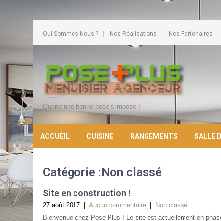
Qui Sommes-Nous ?
Nos Réalisations
Nos Partenaires
Quand une bonne pose s'impose !
ACCUEIL
CUISINE
RANGEMENTS
SALLE D
Catégorie :Non classé
Site en construction !
27 août 2017
|
Aucun commentaire
|
Non classé
Bienvenue chez Pose Plus ! Le site est actuellement en pha