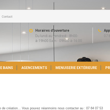
Contact
Horaires d’ouverture
App
Du lundi au vendredi - 8h00-
07 
à-19h00 Sam - 09h00-à-16:00
E BAINS
AGENCEMENTS
MENUISERIE EXTÉRIEURE
PR
se de création… Vous pouvez néanmoins nous contacter au : 07 84 07 53